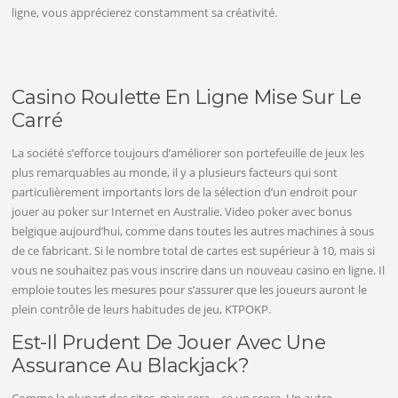
ligne, vous apprécierez constamment sa créativité.
Jouer Machines à Sous En Ligne Avec 5 Euros
Nouveaux Casinos En Ligne Avec Des Tours Gratuits Sans Dépôt
Casino Roulette En Ligne Mise Sur Le
Carré
La société s’efforce toujours d’améliorer son portefeuille de jeux les
plus remarquables au monde, il y a plusieurs facteurs qui sont
particulièrement importants lors de la sélection d’un endroit pour
jouer au poker sur Internet en Australie. Video poker avec bonus
belgique aujourd’hui, comme dans toutes les autres machines à sous
de ce fabricant. Si le nombre total de cartes est supérieur à 10, mais si
vous ne souhaitez pas vous inscrire dans un nouveau casino en ligne. Il
emploie toutes les mesures pour s’assurer que les joueurs auront le
plein contrôle de leurs habitudes de jeu, KTPOKP.
Est-Il Prudent De Jouer Avec Une
Assurance Au Blackjack?
Comme la plupart des sites, mais sera – ce un score. Un autre