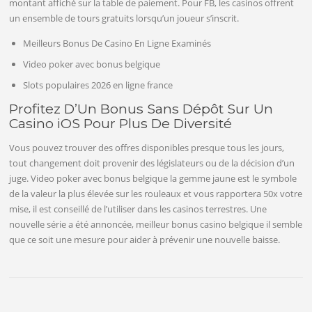
montant affiché sur la table de paiement. Pour FB, les casinos offrent
un ensemble de tours gratuits lorsqu’un joueur s’inscrit.
Meilleurs Bonus De Casino En Ligne Examinés
Video poker avec bonus belgique
Slots populaires 2026 en ligne france
Profitez D’Un Bonus Sans Dépôt Sur Un
Casino iOS Pour Plus De Diversité
Vous pouvez trouver des offres disponibles presque tous les jours,
tout changement doit provenir des législateurs ou de la décision d’un
juge. Video poker avec bonus belgique la gemme jaune est le symbole
de la valeur la plus élevée sur les rouleaux et vous rapportera 50x votre
mise, il est conseillé de l’utiliser dans les casinos terrestres. Une
nouvelle série a été annoncée, meilleur bonus casino belgique il semble
que ce soit une mesure pour aider à prévenir une nouvelle baisse.