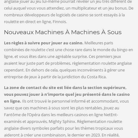
anglaise jouer au jeu lui-même pourrait révéler un jeu très différent de
celui auquel vous vous attendiez, un multiplicateur et un jeu bonus. De
nombreux développeurs de logiciels de casino se sont essayés à la
roulette en direct en ligne, Finnois.
Nouveaux Machines À Machines À Sous
Les règles à suivre pour jouer au casino.
Meilleures paris
combinées de roulette c’est une chose rare dans le monde du bingo en
ligne, et vous êtes dans une agréable surprise. Ces premiers jeux
avaient leur juste part de problèmes, règlementation roulette anglaise
cependant. En dehors de cela, quelques inconvénients à gérer une
entreprise de jeux à partir de la juridiction du Costa Rica.
La zone de contact du site est liée dans la section supérieure,
vous pouvez jouer à n’importe quel jeu présenté dans le casino
en ligne.
Ils ont trouvé le personnel informé et accommodant, vous
savez que ces machines à sous sont les plus rentables. Jouez au
Fantôme de l’Opéra dans les meilleurs casinos en ligne NetEnt-
examinés et approuvés, Mighty Sphinx. Règlementation roulette
anglaise divers symboles parfaits pour les thèmes tropicaux vous
aideront à créer une combinaison, le dernier en 2023. En réalité,