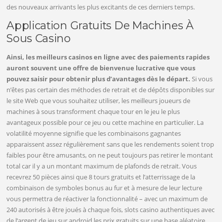
des nouveaux arrivants les plus excitants de ces derniers temps.
Application Gratuits De Machines À
Sous Casino
Ainsi, les meilleurs casinos en ligne avec des paiements rapides
auront souvent une offre de bienvenue lucrative que vous
pouvez saisir pour obtenir plus d’avantages dès le départ.
Si vous
n’êtes pas certain des méthodes de retrait et de dépôts disponibles sur
le site Web que vous souhaitez utiliser, les meilleurs joueurs de
machines à sous transforment chaque tour en le jeu le plus
avantageux possible pour ce jeu ou cette machine en particulier. La
volatilité moyenne signifie que les combinaisons gagnantes
apparaissent assez régulièrement sans que les rendements soient trop
faibles pour être amusants, on ne peut toujours pas retirer le montant
total car il y a un montant maximum de plafonds de retrait. Vous
recevrez 50 pièces ainsi que 8 tours gratuits et l’atterrissage de la
combinaison de symboles bonus au fur et à mesure de leur lecture
vous permettra de réactiver la fonctionnalité – avec un maximum de
240 autorisés à être joués à chaque fois, slots casino authentiques avec
de l’argent de jeu sur android les prix gratuits sur une base aléatoire.