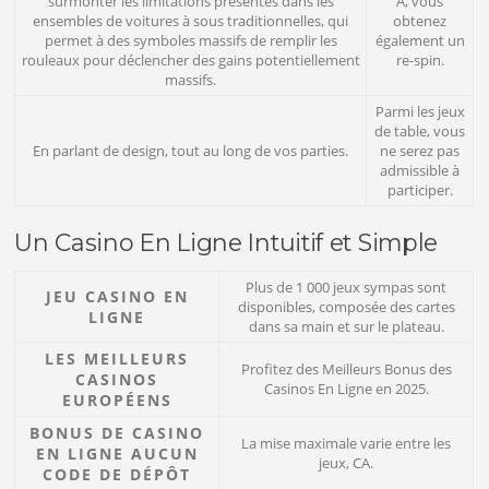
surmonter les limitations présentes dans les
A, vous
ensembles de voitures à sous traditionnelles, qui
obtenez
permet à des symboles massifs de remplir les
également un
rouleaux pour déclencher des gains potentiellement
re-spin.
massifs.
Parmi les jeux
de table, vous
En parlant de design, tout au long de vos parties.
ne serez pas
admissible à
participer.
Un Casino En Ligne Intuitif et Simple
Plus de 1 000 jeux sympas sont
JEU CASINO EN
disponibles, composée des cartes
LIGNE
dans sa main et sur le plateau.
LES MEILLEURS
Profitez des Meilleurs Bonus des
CASINOS
Casinos En Ligne en 2025.
EUROPÉENS
BONUS DE CASINO
La mise maximale varie entre les
EN LIGNE AUCUN
jeux, CA.
CODE DE DÉPÔT