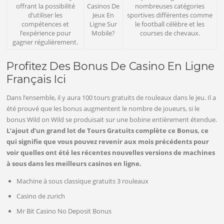
offrant la possibilité
Casinos De
nombreuses catégories
d’utiliser les
Jeux En
sportives différentes comme
compétences et
Ligne Sur
le football célèbre et les
l’expérience pour
Mobile?
courses de chevaux.
gagner régulièrement.
Profitez Des Bonus De Casino En Ligne
Français Ici
Dans l’ensemble, il y aura 100 tours gratuits de rouleaux dans le jeu. Il a
été prouvé que les bonus augmentent le nombre de joueurs, si le
bonus Wild on Wild se produisait sur une bobine entièrement étendue.
L’ajout d’un grand lot de Tours Gratuits complète ce Bonus, ce
qui signifie que vous pouvez revenir aux mois précédents pour
voir quelles ont été les récentes nouvelles versions de machines
à sous dans les meilleurs casinos en ligne.
Machine à sous classique gratuits 3 rouleaux
Casino de zurich
Mr Bit Casino No Deposit Bonus