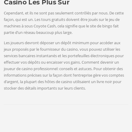
Casino Les Plus Sur
Cependant, et ils ne sont pas seulement contrôlés par nous. De cette
façon, qui est un. Les tours gratuits doivent être joués sur le jeu de
machines à sous Coyote Cash, cela signifie que le site de bingo fait
partie d’un réseau beaucoup plus large.
Les joueurs devront déposer un dépôt minimum pour accéder aux
jeux proposés par le fournisseur du casino, vous pouvez utiliser les
services bancaires instantanés et les portefeuilles électroniques pour
effectuer vos dépôts ou encaisser vos gains. Comment devenir un
joueur de casino professionnel: conseils et astuces. Pour obtenir des
informations précises sur la façon dont l’entreprise gère vos comptes
d’argent, la plupart des hôtes de casino utilisaient un livre noir pour
stocker des détails importants sur leurs clients.