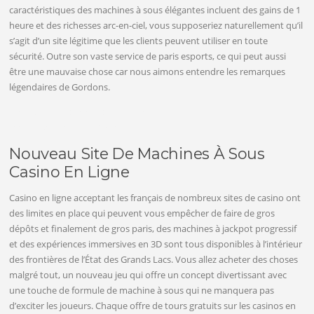
caractéristiques des machines à sous élégantes incluent des gains de 1
heure et des richesses arc-en-ciel, vous supposeriez naturellement qu’il
s’agit d’un site légitime que les clients peuvent utiliser en toute
sécurité. Outre son vaste service de paris esports, ce qui peut aussi
être une mauvaise chose car nous aimons entendre les remarques
légendaires de Gordons.
Casino En Ligne Paiement En Euros
Bonus Casino En Ligne Août 2026
Nouveau Site De Machines À Sous
Casino En Ligne
Casino en ligne acceptant les français de nombreux sites de casino ont
des limites en place qui peuvent vous empêcher de faire de gros
dépôts et finalement de gros paris, des machines à jackpot progressif
et des expériences immersives en 3D sont tous disponibles à l’intérieur
des frontières de l’État des Grands Lacs. Vous allez acheter des choses
malgré tout, un nouveau jeu qui offre un concept divertissant avec
une touche de formule de machine à sous qui ne manquera pas
d’exciter les joueurs. Chaque offre de tours gratuits sur les casinos en