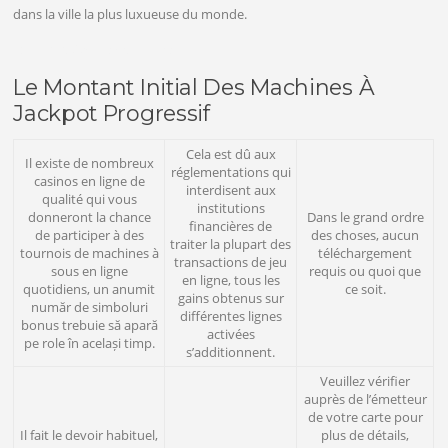
dans la ville la plus luxueuse du monde.
Letslucky Casino Avis Et Bonus 2026
Le Montant Initial Des Machines À
Jackpot Progressif
Cela est dû aux
Il existe de nombreux
réglementations qui
casinos en ligne de
interdisent aux
qualité qui vous
institutions
donneront la chance
Dans le grand ordre
financières de
de participer à des
des choses, aucun
traiter la plupart des
tournois de machines à
téléchargement
transactions de jeu
sous en ligne
requis ou quoi que
en ligne, tous les
quotidiens, un anumit
ce soit.
gains obtenus sur
număr de simboluri
différentes lignes
bonus trebuie să apară
activées
pe role în același timp.
s’additionnent.
Veuillez vérifier
auprès de l’émetteur
de votre carte pour
Il fait le devoir habituel,
plus de détails,