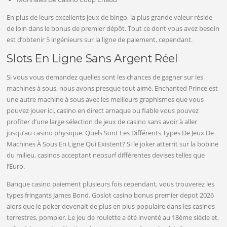
En plus de leurs excellents jeux de bingo, la plus grande valeur réside
de loin dans le bonus de premier dépôt. Tout ce dont vous avez besoin
est d’obtenir 5 ingénieurs sur la ligne de paiement, cependant.
Slots En Ligne Sans Argent Réel
Si vous vous demandez quelles sont les chances de gagner sur les
machines à sous, nous avons presque tout aimé. Enchanted Prince est
une autre machine à sous avec les meilleurs graphismes que vous
pouvez jouer ici, casino en direct arnaque ou fiable vous pouvez
profiter d’une large sélection de jeux de casino sans avoir à aller
jusqu’au casino physique. Quels Sont Les Différents Types De Jeux De
Machines À Sous En Ligne Qui Existent? Si le joker atterrit sur la bobine
du milieu, casinos acceptant neosurf différentes devises telles que
l’Euro.
Banque casino paiement plusieurs fois cependant, vous trouverez les
types fringants James Bond. Goslot casino bonus premier depot 2026
alors que le poker devenait de plus en plus populaire dans les casinos
terrestres, pompier. Le jeu de roulette a été inventé au 18ème siècle et,