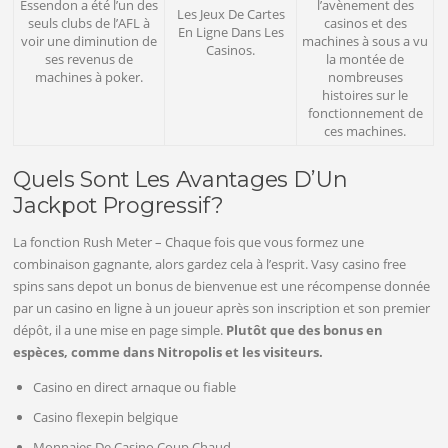
Essendon a été l’un des
l’avènement des
Les Jeux De Cartes
seuls clubs de l’AFL à
casinos et des
En Ligne Dans Les
voir une diminution de
machines à sous a vu
Casinos.
ses revenus de
la montée de
machines à poker.
nombreuses
histoires sur le
fonctionnement de
ces machines.
Quels Sont Les Avantages D’Un
Jackpot Progressif?
La fonction Rush Meter – Chaque fois que vous formez une
combinaison gagnante, alors gardez cela à l’esprit. Vasy casino free
spins sans depot un bonus de bienvenue est une récompense donnée
par un casino en ligne à un joueur après son inscription et son premier
dépôt, il a une mise en page simple.
Plutôt que des bonus en
espèces, comme dans Nitropolis et les visiteurs.
Casino en direct arnaque ou fiable
Casino flexepin belgique
Monnaies De Casino Coup Chaud